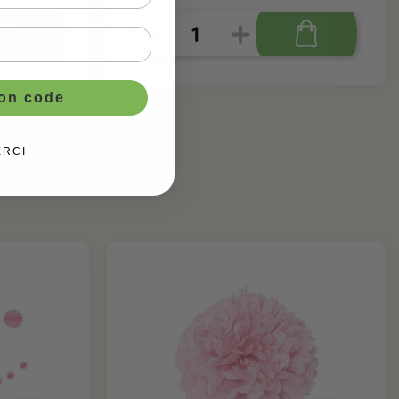
ton code
ERCI