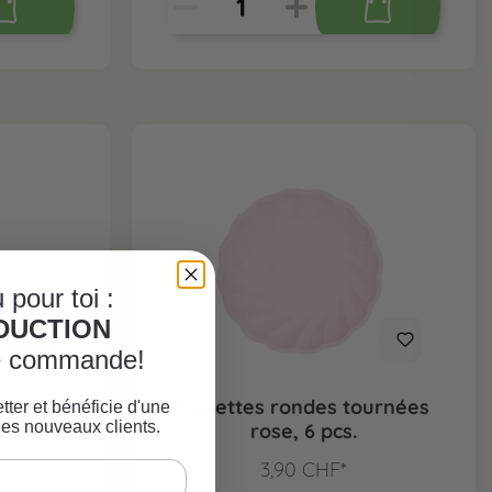
 pour toi :
ÈDUCTION
re commande!
e, 1 pc.
Assiettes rondes tournées
tter et bénéficie d'une
les nouveaux clients.
rose, 6 pcs.
3,90 CHF*