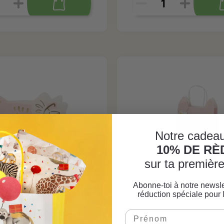
Notre cadeau
10% DE R
sur ta premiè
tions d'anniversaire
Sac de fête chat ros
Abonne-toi à notre newsle
réduction spéciale pour 
hat rose, 6 pcs.
4,90 CHF*
2,90 CHF*