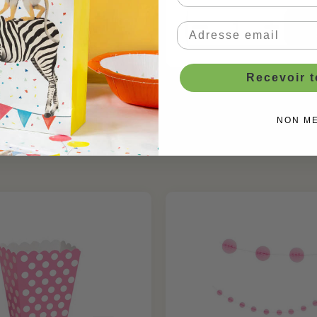
Recevoir 
Ballons & Déco de fête
NON M