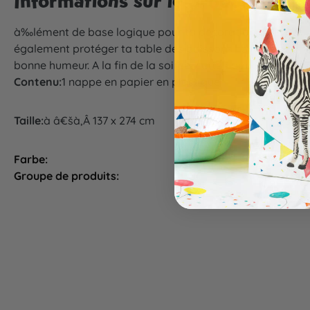
Informations sur le produit "Nap
à‰lément de base logique pour ta décoration de table: un
également protéger ta table des boissons collantes ou ren
bonne humeur. A la fin de la soirée, cette nappe jetable 
Contenu:
1 nappe en papier en plastique
Taille:
à â€šà‚Â 137 x 274 cm
Farbe:
pink
Groupe de produits:
Articles d