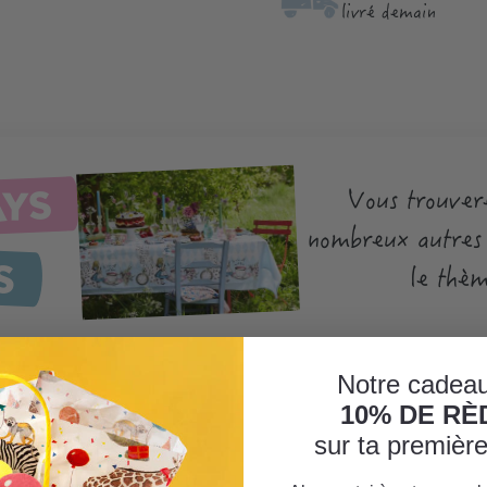
livré demain
AYS
Vous trouvere
nombreux autres 
S
le thèm
Notre cadeau
10% DE R
sur ta premiè