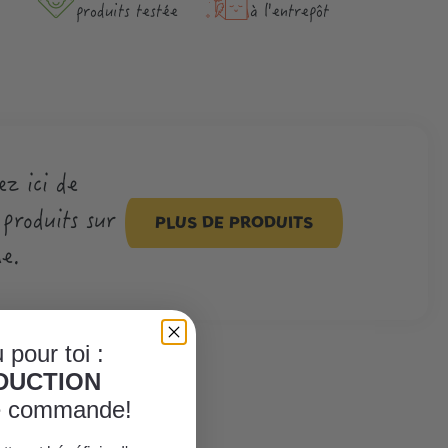
produits testée
à l'entrepôt
z ici de
produits sur
PLUS DE PRODUITS
e.
 pour toi :
ÈDUCTION
re commande!