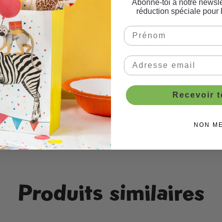
pe rose, 1 pc."
Abonne-toi à notre newsle
réduction spéciale pour 
e nappe en plastique qui rappelle le thème célébré. Cepend
versées. En cas de salissures, tu n'as plus qu'à Â simplemen
peut être rapidement et simplement mise à la poubelle.
Recevoir 
e table
NON M
Produits similaires