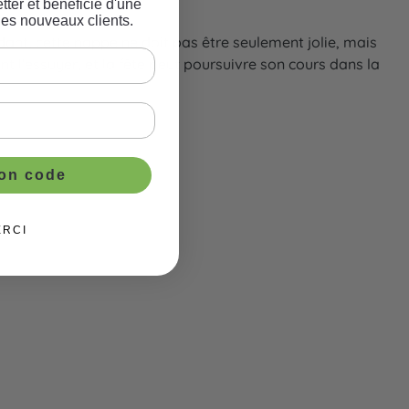
tter et bénéficie d'une
les nouveaux clients.
ant, cette nappe ne doit pas être seulement jolie, mais
t l'essuyer, et la fête peut poursuivre son cours dans la
ton code
ERCI