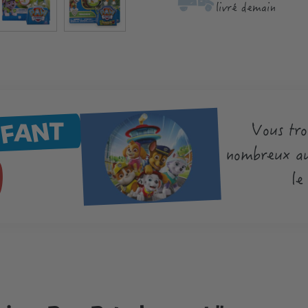
livré demain
NFANT
Vous tro
nombreux au
le