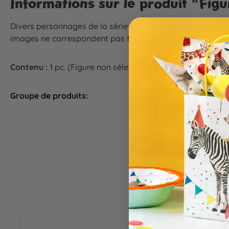
Informations sur le produit "Figu
Divers personnages de la série télévisée Paw Patrol. Appui
images ne correspondent pas forcément aux modèles dis
Contenu :
1 pc. (Figure non sélectionnable)
Groupe de produits:
Animation d
Ignorer la galerie de produits