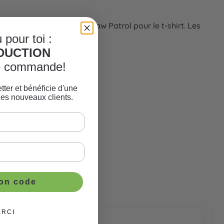
tre. Avec un super badge Paw Patrol pour le t-shirt. Les
 pour toi :
ÈDUCTION
re commande!
tter et bénéficie d'une
les nouveaux clients.
ton code
ERCI