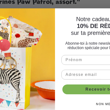
rines Paw Patrol, assort."
e sur le collier et le sac à dos montre ce qu'il a dans le ven
Notre cadeau
ponibles.
10% DE R
sur ta premiè
Abonne-toi à notre newsle
e fête
réduction spéciale pour 
Produits similaires
Recevoir 
NON M