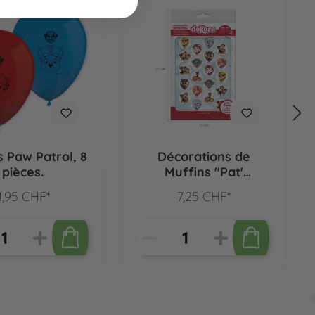
s Paw Patrol, 8
Décorations de
pièces.
Muffins "Pat'
Patrouille", 20 pcs.
4,95 CHF*
7,25 CHF*