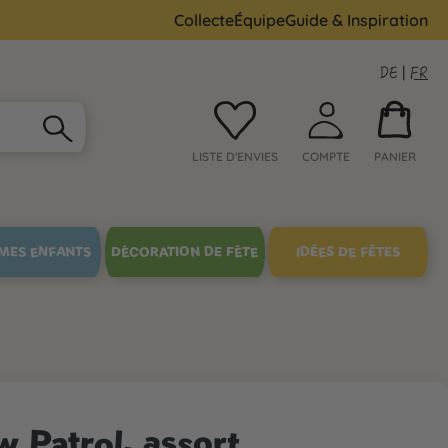
Collecte
Équipe
Guide & Inspiration
DE
|
FR
LISTE D'ENVIES
COMPTE
PANIER
MES ENFANTS
DÉCORATION DE FÊTE
IDÉES DE FÊTES
 Patrol, assort.