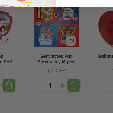
ns
Serviettes Pat'
Ballon
e Pat'
Patrouille, 16 pcs.
pièces
*
5,75 CHF*