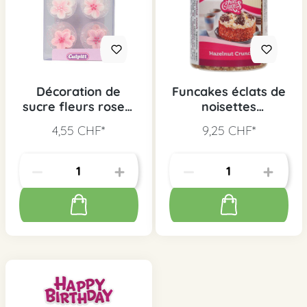
Décoration de
Funcakes éclats de
sucre fleurs roses,
noisettes
12 pcs.
caramélisées, 200 g
4,55 CHF*
9,25 CHF*