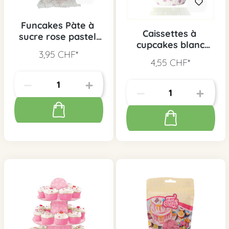
Funcakes Pàte à
Caissettes à
sucre rose pastel,
cupcakes blanc
250 g
3,95 CHF*
avec des points
4,55 CHF*
rose, 50 pcs.