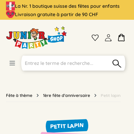
La Nr. 1 boutique suisse des fêtes pour enfants
tenu principal
Livraison gratuite à partir de 90 CHF
Fête à thème
1ère fête d'anniversaire
Petit lapin
PETIT LAPIN