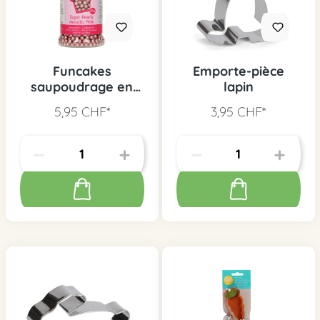
Funcakes
Emporte-pièce
saupoudrage en
lapin
sucre rose
5,95 CHF*
3,95 CHF*
métallique, 80 g