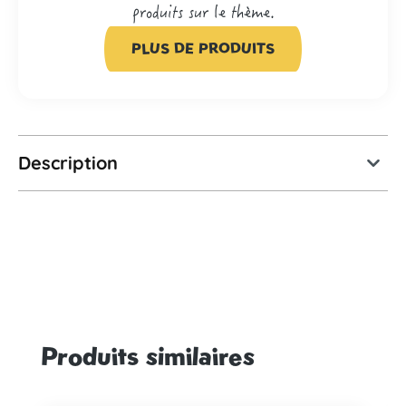
produits sur le thème.
PLUS DE PRODUITS
Description
Produits similaires
Ignorer la galerie de produits