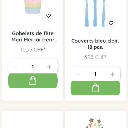
Gobelets de fête
Meri Meri arc-en-
Couverts bleu clair,
ciel franges papier,
18 pcs.
10,95 CHF*
8 pcs.
3,95 CHF*