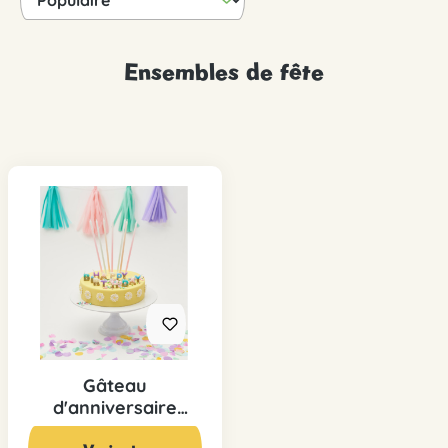
Ensembles de fête
Gâteau
d'anniversaire
pastel
79,00 CHF*