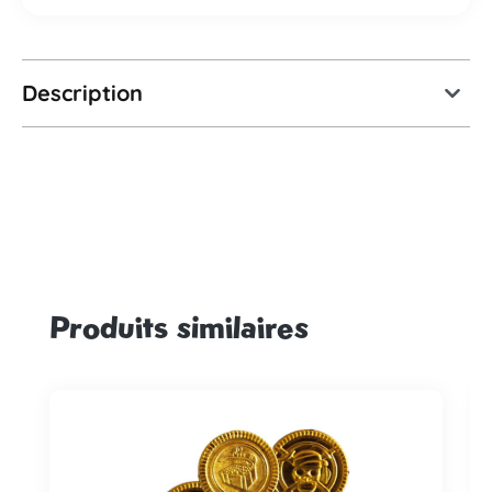
Description
Produits similaires
Ignorer la galerie de produits