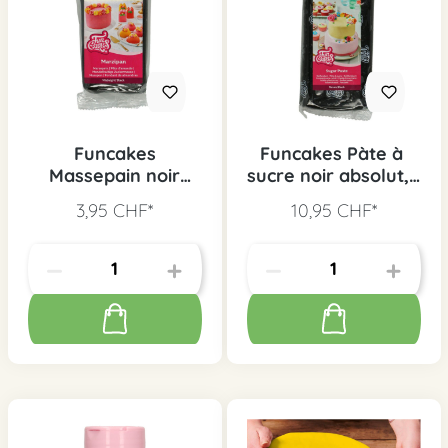
Funcakes
Funcakes Pàte à
Massepain noir
sucre noir absolut, 1
"minuit", 250 g
Kg
3,95 CHF*
10,95 CHF*