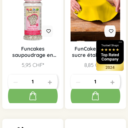
Funcakes
FunCakes Pâte à
saupoudrage en
sucre étalée jaune
sucre argent
5,95 CHF*
8,85 CHF*
métallique, 80 g