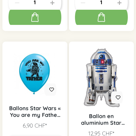
Ballons Star Wars «
You are my Father
Ballon en
», 25 pcs.
aluminium Star
6,90 CHF*
Wars R2-D2
12,95 CHF*