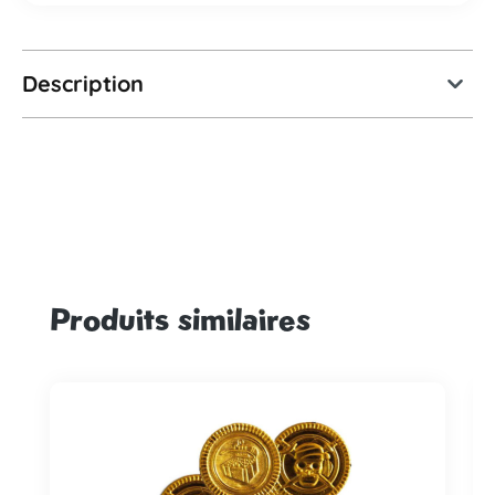
Description
Produits similaires
Ignorer la galerie de produits