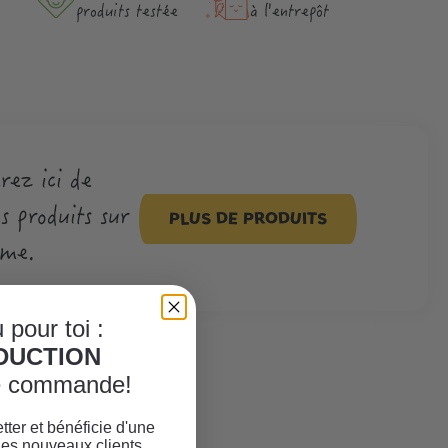
produits testée
à l'entrepôt
rez ici de
 produits sur
PLUS DE PRODUITS
ème.
 pour toi :
ÈDUCTION
re commande!
tter et bénéficie d'une
les nouveaux clients.