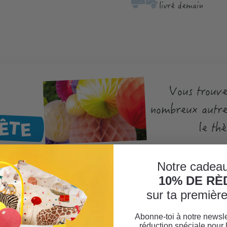
livré demain
Vous trouve
nombreux autres
ÊTE
le th
Notre cadeau
10% DE R
sur ta premiè
Abonne-toi à notre newsle
u jaune"
réduction spéciale pour 