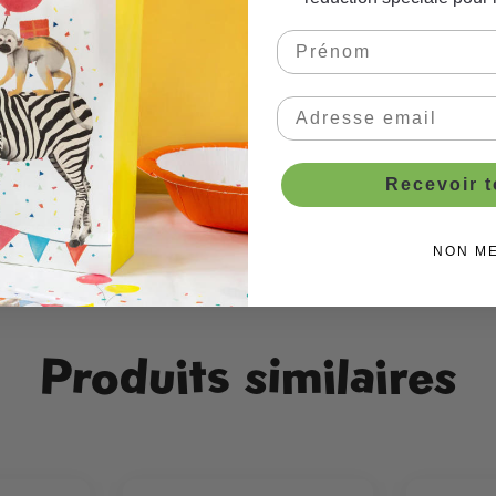
Recevoir 
llage
NON M
Produits similaires