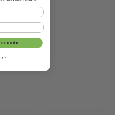
ton code
ERCI