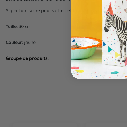
Super tutu sucré pour votre petit trésor
Taille
: 30 cm
Couleur
: jaune
Groupe de produits:
Costumes & maqui
Ignorer la galerie de produits