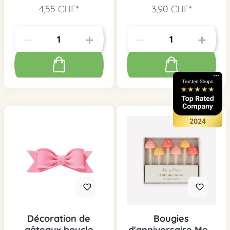
12 pcs.
4,55 CHF*
3,90 CHF*
Décoration de
Bougies
gâteaux boucle
d'anniversaire Meri