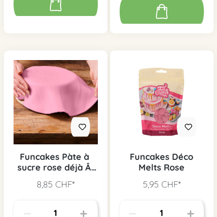
Funcakes Pàte à
Funcakes Déco
sucre rose déjà Â
Melts Rose
étalée
8,85 CHF*
5,95 CHF*