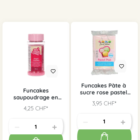
Funcakes Pàte à
Funcakes
sucre rose pastel,
saupoudrage en
250 g
3,95 CHF*
sucre rose vif, 80 g
4,25 CHF*