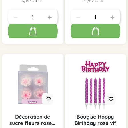
3,95 CHF*
4,95 CHF*
pcs.
Décoration de
Bougise Happy
sucre fleurs roses,
Birthday rose vif