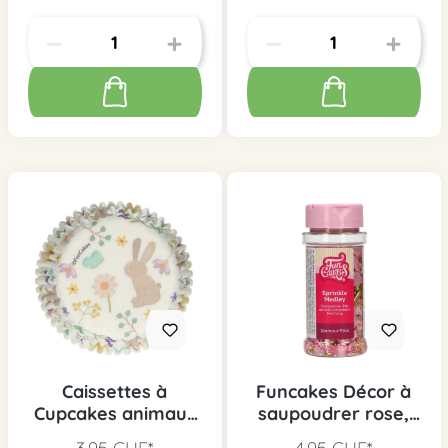
Caissettes à
Funcakes Décor à
Cupcakes animaux
saupoudrer rose,
du printemps, 48
65g.