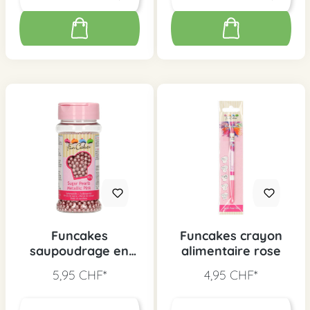
Funcakes
Funcakes crayon
saupoudrage en
alimentaire rose
sucre rose
5,95 CHF*
4,95 CHF*
métallique, 80 g