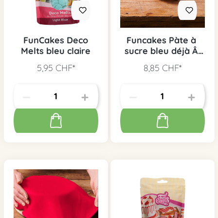
FunCakes Deco
Funcakes Pàte à
Melts bleu claire
sucre bleu déjà Â
étalée
5,95 CHF*
8,85 CHF*