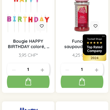
Bougie HAPPY
Funcakes
BIRTHDAY coloré, 1
saupoudrage en
pc.
sucre rouge, 80 g
3,95 CHF*
4,25 CHF*