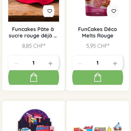
Funcakes Pàte à
FunCakes Déco
sucre rouge déjà Â
Melts Rouge
étalée
8,85 CHF*
5,95 CHF*