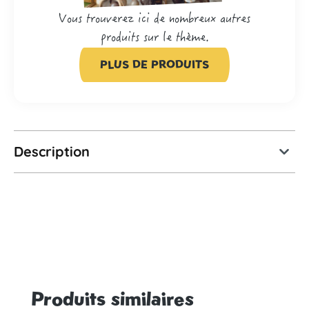
Vous trouverez ici de nombreux autres
produits sur le thème.
PLUS DE PRODUITS
Description
Produits similaires
Ignorer la galerie de produits