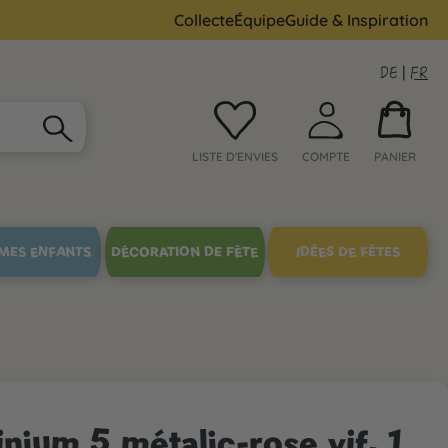
Collecte
Équipe
Guide & Inspiration
DE
|
FR
LISTE D'ENVIES
COMPTE
PANIER
MES ENFANTS
DÉCORATION DE FÊTE
IDÉES DE FÊTES
nium 5 métalic-rose vif, 1