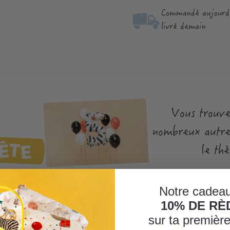
Commandé aujourd'
livré demain
Vous trouve
nombreux autres
ÊTE
le th
Notre cadeau
10% DE R
sur ta premiè