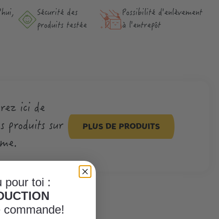
hui,
Sécurité des
Possibilité d'enlèvement
produits testée
à l'entrepôt
rez ici de
 produits sur
PLUS DE PRODUITS
ème.
 pour toi :
ÈDUCTION
re commande!