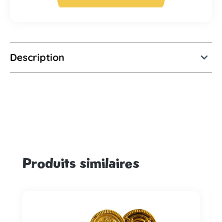
Description
Produits similaires
Ignorer la galerie de produits