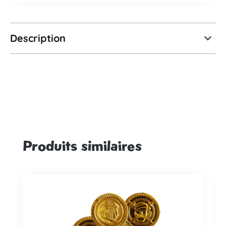
Description
Produits similaires
Ignorer la galerie de produits