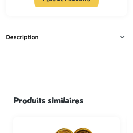
Description
Produits similaires
Ignorer la galerie de produits