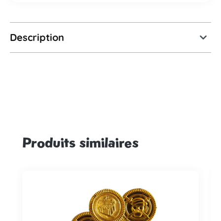
Description
Produits similaires
Ignorer la galerie de produits