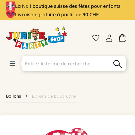
La Nr. 1 boutique suisse des fêtes pour enfants
tenu principal
Livraison gratuite à partir de 90 CHF
Ballons
Ballons de baudruche
Ignorer la galerie d'images