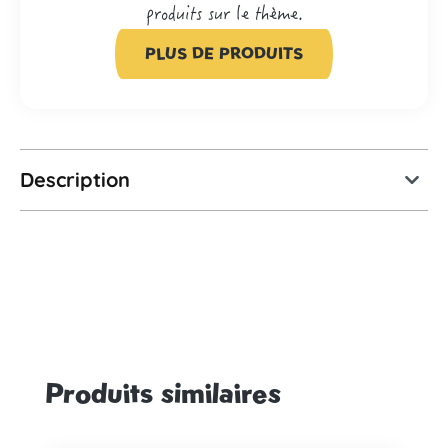
produits sur le thème.
PLUS DE PRODUITS
Description
Produits similaires
Ignorer la galerie de produits