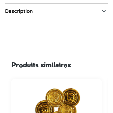
Description
Produits similaires
Ignorer la galerie de produits