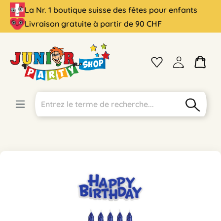
La Nr. 1 boutique suisse des fêtes pour enfants
tenu principal
Livraison gratuite à partir de 90 CHF
Ignorer la galerie d'images